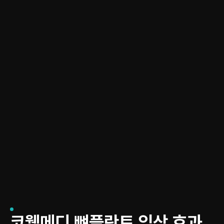
코웰메디 뼈플란트 임상 효과