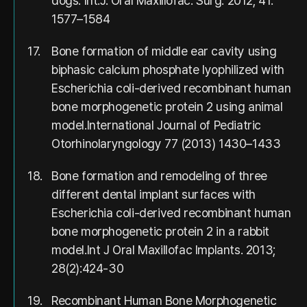
dogs. Int.J. Oral Maxillofac. Surg. 2012; 41:
1577–1584
17.
Bone formation of middle ear cavity using
biphasic calcium phosphate lyophilized with
Escherichia coli-derived recombinant human
bone morphogenetic protein 2 using animal
model.International Journal of Pediatric
Otorhinolaryngology 77 (2013) 1430–1433
18.
Bone formation and remodeling of three
different dental implant surfaces with
Escherichia coli-derived recombinant human
bone morphogenetic protein 2 in a rabbit
model.Int J Oral Maxillofac Implants. 2013;
28(2):424-30
19.
Recombinant Human Bone Morphogenetic