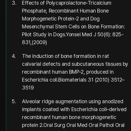
3.
Effects of Polycaprolactone-Tricalcium
Phosphate, Recombinant Human Bone
Morphogenetic Protein-2 and Dog
Mesenchymal Stem Cells on Bone Formation:
Pilot Study in Dogs.Yonsei Med J 50(6): 825-
831,(2009)
4.
The induction of bone formation in rat
calvarial defects and subcutaneous tissues by
recombinant human BMP-2, produced in
Escherichia coli.Biomaterials 31 (2010) 3512–
3519
5.
Alveolar ridge augmentation using anodized
implants coated with Escherichia coli–derived
recombinant human bone morphogenetic
protein 2.Oral Surg Oral Med Oral Pathol Oral