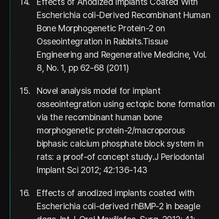
14.
Effects of Anodized Implants Coated With
Escherichia coli-Derived Recombinant Human
Bone Morphogenetic Protein-2 on
Osseointegration in Rabbits.Tissue
Engineering and Regenerative Medicine, Vol.
8, No. 1, pp 62-68 (2011)
15.
Novel analysis model for implant
osseointegration using ectopic bone formation
via the recombinant human bone
morphogenetic protein-2/macroporous
biphasic calcium phosphate block system in
rats: a proof-of concept study.J Periodontal
Implant Sci 2012; 42:136-143
16.
Effects of anodized implants coated with
Escherichia coli-derived rhBMP-2 in beagle