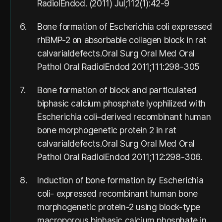
RadiolEndod. (2011) Jul;112(1):42-9
6.
Bone formation of Escherichia coli expressed
rhBMP-2 on absorbable collagen block in rat
calvarialdefects.Oral Surg Oral Med Oral
Pathol Oral RadiolEndod 2011;111:298-305
7.
Bone formation of block and particulated
biphasic calcium phosphate lyophilized with
Escherichia coli–derived recombinant human
bone morphogenetic protein 2 in rat
calvarialdefects.Oral Surg Oral Med Oral
Pathol Oral RadiolEndod 2011;112:298-306.
8.
Induction of bone formation by Escherichia
coli- expressed recombinant human bone
morphogenetic protein-2 using block-type
macroporous biphasic calcium phosphate in